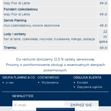
lody Fior di Latte
49 zł
Fondant czekoladowy
lody Fior di Latte
49 zł
Sernik Flaming
mus czekoladowy, owoce sezonowe
49 zł
22
Lody i sorbety
zł/
fior di latte, czekolada, nocciola, truskawka, mango, pistacja
gałka
Tiramisu
49 zł
Do rachunki doliczamy 12,5 % opłaty serwisowej.
Prosimy o poinformowanie obsługi o ewentualnych alergiach
pokarmowych.
GRUPA FLAMING & CO.
COŚ NOWEGO
OBSŁUGA KLIENTA
o nas
Wydarzenia
Kontakt
Zapytania ogólne
NEWSLETTER